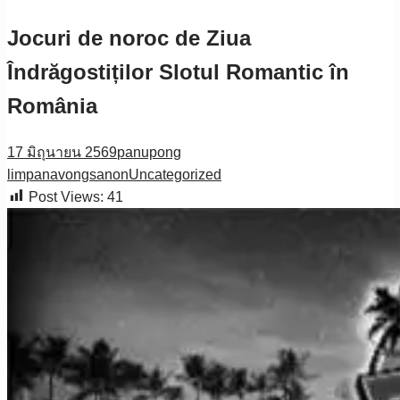
Jocuri de noroc de Ziua
Îndrăgostiților Slotul Romantic în
România
17 มิถุนายน 2569
panupong
limpanavongsanon
Uncategorized
Post Views:
41