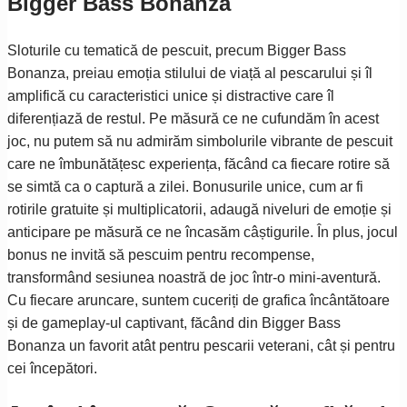
Bigger Bass Bonanza
Sloturile cu tematică de pescuit, precum Bigger Bass
Bonanza, preiau emoția stilului de viață al pescarului și îl
amplifică cu caracteristici unice și distractive care îl
diferențiază de restul. Pe măsură ce ne cufundăm în acest
joc, nu putem să nu admirăm simbolurile vibrante de pescuit
care ne îmbunătățesc experiența, făcând ca fiecare rotire să
se simtă ca o captură a zilei. Bonusurile unice, cum ar fi
rotirile gratuite și multiplicatorii, adaugă niveluri de emoție și
anticipare pe măsură ce ne încasăm câștigurile. În plus, jocul
bonus ne invită să pescuim pentru recompense,
transformând sesiunea noastră de joc într-o mini-aventură.
Cu fiecare aruncare, suntem cuceriți de grafica încântătoare
și de gameplay-ul captivant, făcând din Bigger Bass
Bonanza un favorit atât pentru pescarii veterani, cât și pentru
cei începători.