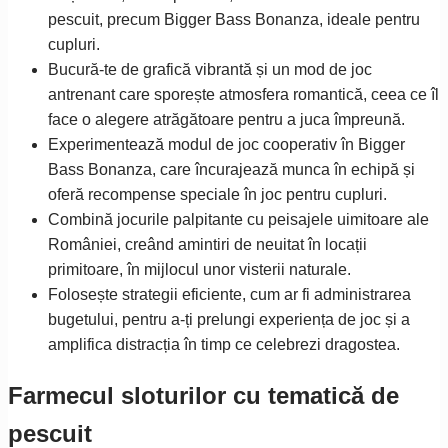
pescuit, precum Bigger Bass Bonanza, ideale pentru
cupluri.
Bucură-te de grafică vibrantă și un mod de joc
antrenant care sporește atmosfera romantică, ceea ce îl
face o alegere atrăgătoare pentru a juca împreună.
Experimentează modul de joc cooperativ în Bigger
Bass Bonanza, care încurajează munca în echipă și
oferă recompense speciale în joc pentru cupluri.
Combină jocurile palpitante cu peisajele uimitoare ale
României, creând amintiri de neuitat în locații
primitoare, în mijlocul unor visterii naturale.
Folosește strategii eficiente, cum ar fi administrarea
bugetului, pentru a-ți prelungi experiența de joc și a
amplifica distracția în timp ce celebrezi dragostea.
Farmecul sloturilor cu tematică de
pescuit