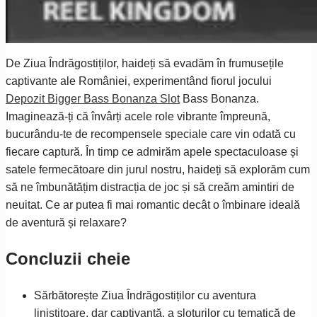
De Ziua Îndrăgostiților, haideți să evadăm în frumusețile
captivante ale României, experimentând fiorul jocului
Depozit Bigger Bass Bonanza Slot
Bass Bonanza.
Imaginează-ți că învârți acele role vibrante împreună,
bucurându-te de recompensele speciale care vin odată cu
fiecare captură. În timp ce admirăm apele spectaculoase și
satele fermecătoare din jurul nostru, haideți să explorăm cum
să ne îmbunătățim distracția de joc și să creăm amintiri de
neuitat. Ce ar putea fi mai romantic decât o îmbinare ideală
de aventură și relaxare?
Concluzii cheie
Sărbătorește Ziua Îndrăgostiților cu aventura
liniștitoare, dar captivantă, a sloturilor cu tematică de