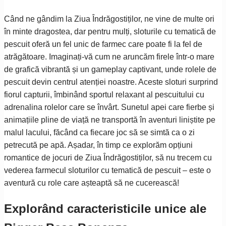
Când ne gândim la Ziua Îndrăgostiților, ne vine de multe ori
în minte dragostea, dar pentru mulți, sloturile cu tematică de
pescuit oferă un fel unic de farmec care poate fi la fel de
atrăgătoare. Imaginați-vă cum ne aruncăm firele într-o mare
de grafică vibrantă și un gameplay captivant, unde rolele de
pescuit devin centrul atenției noastre. Aceste sloturi surprind
fiorul capturii, îmbinând sportul relaxant al pescuitului cu
adrenalina rolelor care se învârt. Sunetul apei care fierbe și
animațiile pline de viață ne transportă în aventuri liniștite pe
malul lacului, făcând ca fiecare joc să se simtă ca o zi
petrecută pe apă. Așadar, în timp ce explorăm opțiuni
romantice de jocuri de Ziua Îndrăgostiților, să nu trecem cu
vederea farmecul sloturilor cu tematică de pescuit – este o
aventură cu role care așteaptă să ne cucerească!
Explorând caracteristicile unice ale