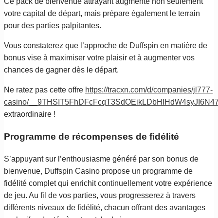
Ce pack de bienvenue attrayant augmente non seulement
votre capital de départ, mais prépare également le terrain
pour des parties palpitantes.
Vous constaterez que l’approche de Duffspin en matière de
bonus vise à maximiser votre plaisir et à augmenter vos
chances de gagner dès le départ.
Ne ratez pas cette offre
https://tracxn.com/d/companies/jl777-
casino/__9THSIT5FhDFcFcqT3SdOEikLDbHIHdW4syJI6N4
extraordinaire !
Programme de récompenses de fidélité
S’appuyant sur l’enthousiasme généré par son bonus de
bienvenue, Duffspin Casino propose un programme de
fidélité complet qui enrichit continuellement votre expérience
de jeu. Au fil de vos parties, vous progresserez à travers
différents niveaux de fidélité, chacun offrant des avantages