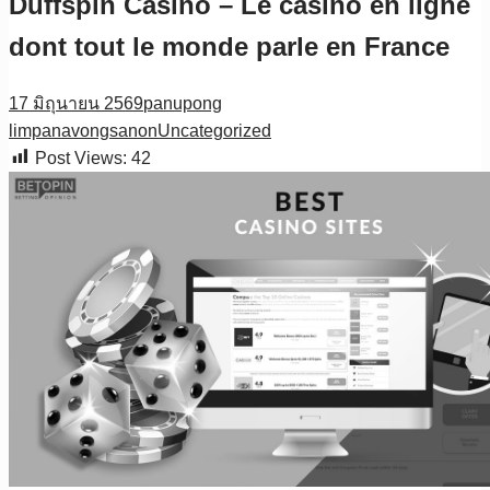
Duffspin Casino – Le casino en ligne
dont tout le monde parle en France
17 มิถุนายน 2569
panupong
limpanavongsanon
Uncategorized
Post Views:
42