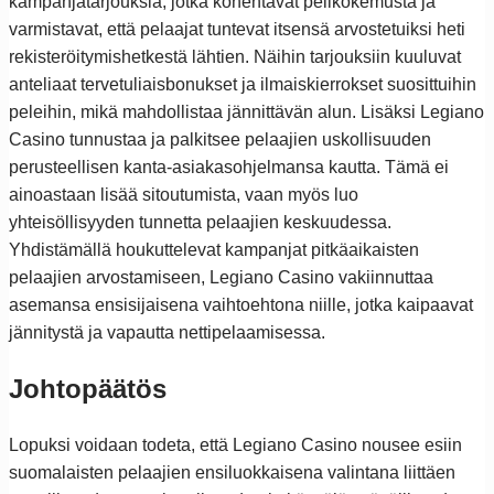
kampanjatarjouksia, jotka kohentavat pelikokemusta ja
varmistavat, että pelaajat tuntevat itsensä arvostetuiksi heti
rekisteröitymishetkestä lähtien. Näihin tarjouksiin kuuluvat
anteliaat tervetuliaisbonukset ja ilmaiskierrokset suosittuihin
peleihin, mikä mahdollistaa jännittävän alun. Lisäksi Legiano
Casino tunnustaa ja palkitsee pelaajien uskollisuuden
perusteellisen kanta-asiakasohjelmansa kautta. Tämä ei
ainoastaan lisää sitoutumista, vaan myös luo
yhteisöllisyyden tunnetta pelaajien keskuudessa.
Yhdistämällä houkuttelevat kampanjat pitkäaikaisten
pelaajien arvostamiseen, Legiano Casino vakiinnuttaa
asemansa ensisijaisena vaihtoehtona niille, jotka kaipaavat
jännitystä ja vapautta nettipelaamisessa.
Johtopäätös
Lopuksi voidaan todeta, että Legiano Casino nousee esiin
suomalaisten pelaajien ensiluokkaisena valintana liittäen