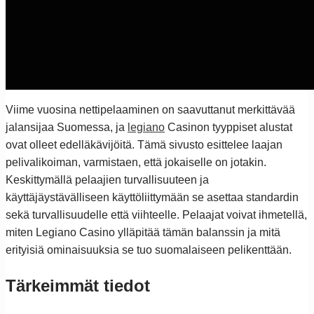
Viime vuosina nettipelaaminen on saavuttanut merkittävää
jalansijaa Suomessa, ja
legiano
Casinon tyyppiset alustat
ovat olleet edelläkävijöitä. Tämä sivusto esittelee laajan
pelivalikoiman, varmistaen, että jokaiselle on jotakin.
Keskittymällä pelaajien turvallisuuteen ja
käyttäjäystävälliseen käyttöliittymään se asettaa standardin
sekä turvallisuudelle että viihteelle. Pelaajat voivat ihmetellä,
miten Legiano Casino ylläpitää tämän balanssin ja mitä
erityisiä ominaisuuksia se tuo suomalaiseen pelikenttään.
Tärkeimmät tiedot