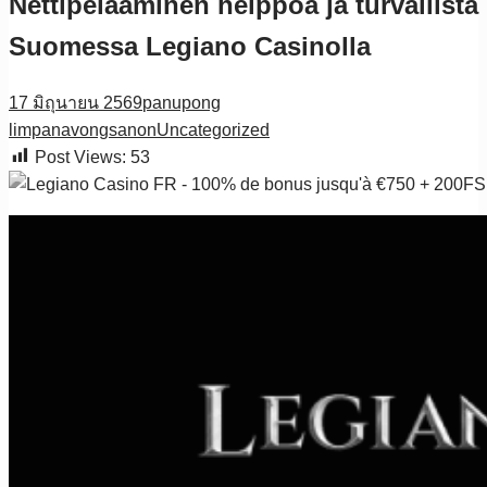
Nettipelaaminen helppoa ja turvallista
Suomessa Legiano Casinolla
17 มิถุนายน 2569
panupong
limpanavongsanon
Uncategorized
Post Views:
53