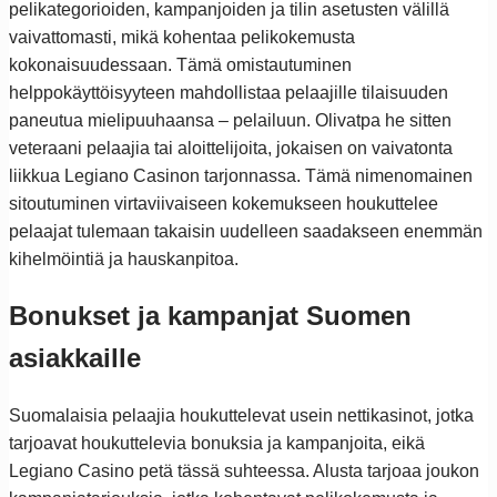
pelikategorioiden, kampanjoiden ja tilin asetusten välillä
vaivattomasti, mikä kohentaa pelikokemusta
kokonaisuudessaan. Tämä omistautuminen
helppokäyttöisyyteen mahdollistaa pelaajille tilaisuuden
paneutua mielipuuhaansa – pelailuun. Olivatpa he sitten
veteraani pelaajia tai aloittelijoita, jokaisen on vaivatonta
liikkua Legiano Casinon tarjonnassa. Tämä nimenomainen
sitoutuminen virtaviivaiseen kokemukseen houkuttelee
pelaajat tulemaan takaisin uudelleen saadakseen enemmän
kihelmöintiä ja hauskanpitoa.
Bonukset ja kampanjat Suomen
asiakkaille
Suomalaisia pelaajia houkuttelevat usein nettikasinot, jotka
tarjoavat houkuttelevia bonuksia ja kampanjoita, eikä
Legiano Casino petä tässä suhteessa. Alusta tarjoaa joukon