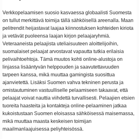
Verkkopelaamisen suosio kasvaessa globaalisti Suomesta
on tullut merkittävä toimija tällä sähköisellä areenalla. Maan
pelitrendit heijastavat laajaa kiinnostuksen kohteiden kiriota
ja vetävät puoleensa laajan kirjon pelaajaryhmiä.
Veteraaneista pelaajista uteliaisuuteen aloittelijoihin,
suomalaiset pelaajat arvostavat vapautta tutkia erilaisia
pelivaihtoehtoja. Tämä muutos kohti online-alustoja on
linjassa lisääntyvän helppouden ja saavutettavuuden
tarpeen kanssa, mikä muuttaa gamingista suosittua
ajanvietettä. Lisäksi Suomen vahva tekninen perusta ja
omistautuminen vastuulliselle pelaamiseen takaavat, että
pelaajat voivat nauttia viihdettä turvallisesti. Pelaajien etsien
tuoreita haasteita ja kontakteja online-pelaaminen jatkaa
kukoistustaan Suomen eloisassa sähköisessä maisemassa,
mikä muuttaa maasta keskeisen toimijan
maailmanlaajuisessa peliyhteisössä.