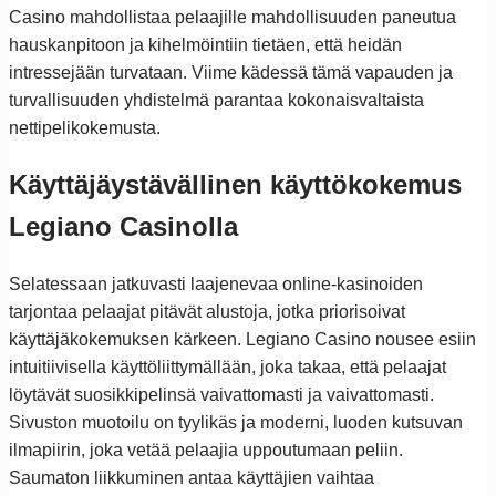
Casino mahdollistaa pelaajille mahdollisuuden paneutua
hauskanpitoon ja kihelmöintiin tietäen, että heidän
intressejään turvataan. Viime kädessä tämä vapauden ja
turvallisuuden yhdistelmä parantaa kokonaisvaltaista
nettipelikokemusta.
Käyttäjäystävällinen käyttökokemus
Legiano Casinolla
Selatessaan jatkuvasti laajenevaa online-kasinoiden
tarjontaa pelaajat pitävät alustoja, jotka priorisoivat
käyttäjäkokemuksen kärkeen. Legiano Casino nousee esiin
intuitiivisella käyttöliittymällään, joka takaa, että pelaajat
löytävät suosikkipelinsä vaivattomasti ja vaivattomasti.
Sivuston muotoilu on tyylikäs ja moderni, luoden kutsuvan
ilmapiirin, joka vetää pelaajia uppoutumaan peliin.
Saumaton liikkuminen antaa käyttäjien vaihtaa