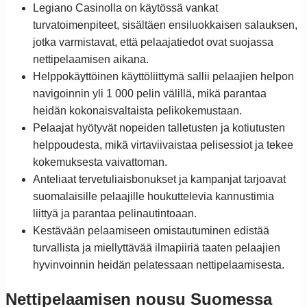
Legiano Casinolla on käytössä vankat
turvatoimenpiteet, sisältäen ensiluokkaisen salauksen,
jotka varmistavat, että pelaajatiedot ovat suojassa
nettipelaamisen aikana.
Helppokäyttöinen käyttöliittymä sallii pelaajien helpon
navigoinnin yli 1 000 pelin välillä, mikä parantaa
heidän kokonaisvaltaista pelikokemustaan.
Pelaajat hyötyvät nopeiden talletusten ja kotiutusten
helppoudesta, mikä virtaviivaistaa pelisessiot ja tekee
kokemuksesta vaivattoman.
Anteliaat tervetuliaisbonukset ja kampanjat tarjoavat
suomalaisille pelaajille houkuttelevia kannustimia
liittyä ja parantaa pelinautintoaan.
Kestävään pelaamiseen omistautuminen edistää
turvallista ja miellyttävää ilmapiiriä taaten pelaajien
hyvinvoinnin heidän pelatessaan nettipelaamisesta.
Nettipelaamisen nousu Suomessa