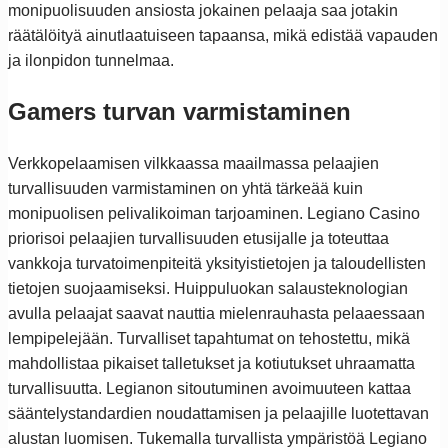
monipuolisuuden ansiosta jokainen pelaaja saa jotakin
räätälöityä ainutlaatuiseen tapaansa, mikä edistää vapauden
ja ilonpidon tunnelmaa.
Gamers turvan varmistaminen
Verkkopelaamisen vilkkaassa maailmassa pelaajien
turvallisuuden varmistaminen on yhtä tärkeää kuin
monipuolisen pelivalikoiman tarjoaminen. Legiano Casino
priorisoi pelaajien turvallisuuden etusijalle ja toteuttaa
vankkoja turvatoimenpiteitä yksityistietojen ja taloudellisten
tietojen suojaamiseksi. Huippuluokan salausteknologian
avulla pelaajat saavat nauttia mielenrauhasta pelaaessaan
lempipelejään. Turvalliset tapahtumat on tehostettu, mikä
mahdollistaa pikaiset talletukset ja kotiutukset uhraamatta
turvallisuutta. Legianon sitoutuminen avoimuuteen kattaa
sääntelystandardien noudattamisen ja pelaajille luotettavan
alustan luomisen. Tukemalla turvallista ympäristöä Legiano