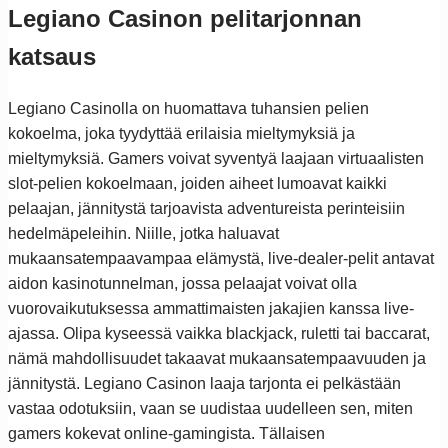
Legiano Casinon pelitarjonnan
katsaus
Legiano Casinolla on huomattava tuhansien pelien
kokoelma, joka tyydyttää erilaisia mieltymyksiä ja
mieltymyksiä. Gamers voivat syventyä laajaan virtuaalisten
slot-pelien kokoelmaan, joiden aiheet lumoavat kaikki
pelaajan, jännitystä tarjoavista adventureista perinteisiin
hedelmäpeleihin. Niille, jotka haluavat
mukaansatempaavampaa elämystä, live-dealer-pelit antavat
aidon kasinotunnelman, jossa pelaajat voivat olla
vuorovaikutuksessa ammattimaisten jakajien kanssa live-
ajassa. Olipa kyseessä vaikka blackjack, ruletti tai baccarat,
nämä mahdollisuudet takaavat mukaansatempaavuuden ja
jännitystä. Legiano Casinon laaja tarjonta ei pelkästään
vastaa odotuksiin, vaan se uudistaa uudelleen sen, miten
gamers kokevat online-gamingista. Tällaisen