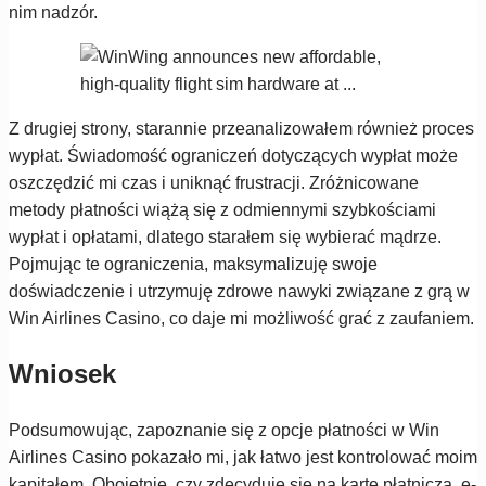
nim nadzór.
Z drugiej strony, starannie przeanalizowałem również proces
wypłat. Świadomość ograniczeń dotyczących wypłat może
oszczędzić mi czas i uniknąć frustracji. Zróżnicowane
metody płatności wiążą się z odmiennymi szybkościami
wypłat i opłatami, dlatego starałem się wybierać mądrze.
Pojmując te ograniczenia, maksymalizuję swoje
doświadczenie i utrzymuję zdrowe nawyki związane z grą w
Win Airlines Casino, co daje mi możliwość grać z zaufaniem.
Wniosek
Podsumowując, zapoznanie się z opcje płatności w Win
Airlines Casino pokazało mi, jak łatwo jest kontrolować moim
kapitałem. Obojętnie, czy zdecyduję się na kartę płatniczą, e-