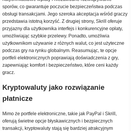
sporów, co gwarantuje poczucie bezpieczeństwa podczas
obsługi transakcjami. Jego szeroka akceptacja wśród graczy
przedstawia istotną korzyść. Z drugiej strony, Skrill oferuje
przyjazny dla użytkownika interfejs i konkurencyjne opłaty,
umożliwiając szybkie przelewy. Ponadto, umożliwia
użytkownikom używanie z różnych walut, co jest użyteczne
podczas gry na rynku globalnym. Reasumując, te opcje
portfeli elektronicznych poprawiają doświadczenia z gry,
zapewniając komfort i bezpieczeństwo, które ceni każdy
gracz.
Kryptowaluty jako rozwiązanie
płatnicze
Mimo że portfele elektroniczne, takie jak PayPal i Skrill,
oferują świetne opcje błyskawicznych i bezpiecznych
transakcji, kryptowaluty stają się bardziej atrakcyjnym