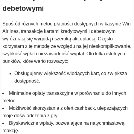
debetowymi
Spośród różnych metod płatności dostępnych w kasynie Win
Airlines, transakcje kartami kredytowymi i debetowymi
wyróżniają się wygodą i szeroką akceptacją. Często
korzystam z tę metodę ze względu na jej nieskomplikowanie,
szybkość wpłat i niezawodność wypłat. Oto kilka istotnych
punktów, które warto rozważyć:
Obsługujemy większość wiodących kart, co zwiększa
dostępność.
Minimalne opłaty transakcyjne w porównaniu do innych
metod.
Możliwość skorzystania z ofert cashback, ulepszających
moje doświadczenia z gry.
Błyskawiczne wpłaty, pozwalające na natychmiastową
reakcję.