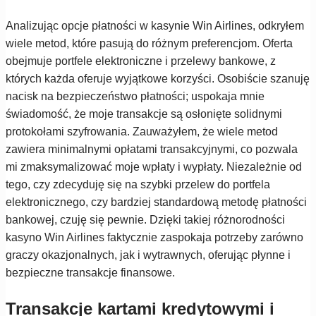
Analizując opcje płatności w kasynie Win Airlines, odkryłem
wiele metod, które pasują do różnym preferencjom. Oferta
obejmuje portfele elektroniczne i przelewy bankowe, z
których każda oferuje wyjątkowe korzyści. Osobiście szanuję
nacisk na bezpieczeństwo płatności; uspokaja mnie
świadomość, że moje transakcje są osłonięte solidnymi
protokołami szyfrowania. Zauważyłem, że wiele metod
zawiera minimalnymi opłatami transakcyjnymi, co pozwala
mi zmaksymalizować moje wpłaty i wypłaty. Niezależnie od
tego, czy zdecyduję się na szybki przelew do portfela
elektronicznego, czy bardziej standardową metodę płatności
bankowej, czuję się pewnie. Dzięki takiej różnorodności
kasyno Win Airlines faktycznie zaspokaja potrzeby zarówno
graczy okazjonalnych, jak i wytrawnych, oferując płynne i
bezpieczne transakcje finansowe.
Transakcje kartami kredytowymi i