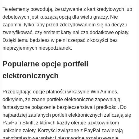
Te elementy powodują, że używanie z kart kredytowych lub
debetowych jest kuszącą opcją dla wielu graczy. Nie
zapomnij tylko, aby przed zdecydowaniem się na decyzji
zweryfikować, czy emitent karty nalicza dodatkowe opłaty.
Dzięki temu będziesz w pełni czerpać z korzyści bez
nieprzyjemnych niespodzianek.
Popularne opcje portfeli
elektronicznych
Przeglądając opcje płatności w kasynie Win Airlines,
odkryłem, że znane portfele elektroniczne zapewniają
fantastyczne połączenie bezpieczeństwa i prędkości. Do
najbardziej zaufanych portfeli elektronicznych zaliczają się
PayPal i Skrill, z których każdy oferuje użytkownikom
unikalne zalety. Korzyści związane z PayPal zawierają
natychmiastowe wpłaty i niezawodne rozwiązywanie