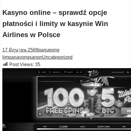
Kasyno online – sprawdź opcje
płatności i limity w kasynie Win
Airlines w Polsce
17 มิถุนายน 2569
panupong
limpanavongsanon
Uncategorized
Post Views:
35