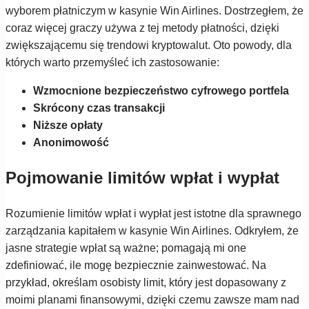
wyborem płatniczym w kasynie Win Airlines. Dostrzegłem, że
coraz więcej graczy używa z tej metody płatności, dzięki
zwiększającemu się trendowi kryptowalut. Oto powody, dla
których warto przemyśleć ich zastosowanie:
Wzmocnione bezpieczeństwo cyfrowego portfela
Skrócony czas transakcji
Niższe opłaty
Anonimowość
Pojmowanie limitów wpłat i wypłat
Rozumienie limitów wpłat i wypłat jest istotne dla sprawnego
zarządzania kapitałem w kasynie Win Airlines. Odkryłem, że
jasne strategie wpłat są ważne; pomagają mi one
zdefiniować, ile mogę bezpiecznie zainwestować. Na
przykład, określam osobisty limit, który jest dopasowany z
moimi planami finansowymi, dzięki czemu zawsze mam nad