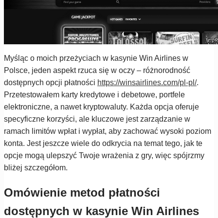
Myśląc o moich przeżyciach w kasynie Win Airlines w
Polsce, jeden aspekt rzuca się w oczy – różnorodność
dostępnych opcji płatności
https://winsairlines.com/pl-pl/
.
Przetestowałem karty kredytowe i debetowe, portfele
elektroniczne, a nawet kryptowaluty. Każda opcja oferuje
specyficzne korzyści, ale kluczowe jest zarządzanie w
ramach limitów wpłat i wypłat, aby zachować wysoki poziom
konta. Jest jeszcze wiele do odkrycia na temat tego, jak te
opcje mogą ulepszyć Twoje wrażenia z gry, więc spójrzmy
bliżej szczegółom.
Omówienie metod płatności
dostępnych w kasynie Win Airlines