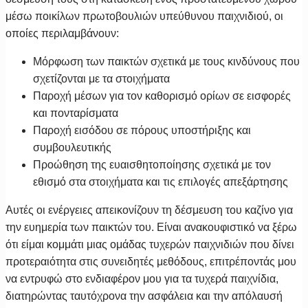
μέσω ποικίλων πρωτοβουλιών υπεύθυνου παιχνιδιού, οι
οποίες περιλαμβάνουν:
Μόρφωση των παικτών σχετικά με τους κινδύνους που
σχετίζονται με τα στοιχήματα
Παροχή μέσων για τον καθορισμό ορίων σε εισφορές
και πονταρίσματα
Παροχή εισόδου σε πόρους υποστήριξης και
συμβουλευτικής
Προώθηση της ευαισθητοποίησης σχετικά με τον
εθισμό στα στοιχήματα και τις επιλογές απεξάρτησης
Αυτές οι ενέργειες απεικονίζουν τη δέσμευση του καζίνο για
την ευημερία των παικτών του. Είναι ανακουφιστικό να ξέρω
ότι είμαι κομμάτι μιας ομάδας τυχερών παιχνιδιών που δίνει
προτεραιότητα στις συνειδητές μεθόδους, επιτρέποντάς μου
να εντρυφώ στο ενδιαφέρον μου για τα τυχερά παιχνίδια,
διατηρώντας ταυτόχρονα την ασφάλεια και την απόλαυσή