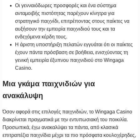
Οι γενναιόδωρες προσφορές και ένα σύστημα
ανταμοιβής πιστότητας παρέχουν κίνητρα για
στρατηγικό παιχνίδι, επιτρέποντας στους παίκτες να
αυξήσουν την εμπειρία παιχνιδιού τους και τα
ενδεχόμενα κέρδη τους.
Η άριστη υποστήριξη πελατών εγγυάται ότι οι παίκτες
έχουν πάντα πρόσβαση σε βοήθεια, ενισχύοντας τη
γενική εμπειρία έξυπνου παιχνιδιού στο Wingaga
Casino.
Μια γκάμα παιχνιδιών για
ανακάλυψη
Όσον αφορά στις επιλογές παιχνιδιών, το Wingaga Casino
διακρίνεται πραγματικά με την εντυπωσιακή του ποικιλία.
Προσωπικά, έχω ανακαλύψει τα πάντα, από κλασικά
επιτραπέζια παιχνίδια μέχρι τα πιο πρόσφατα κουλοχέρηδες,