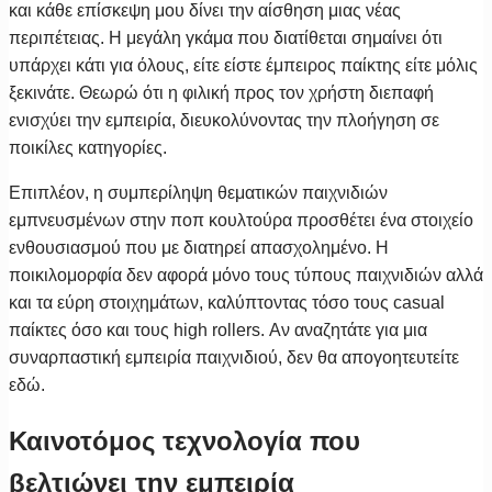
και κάθε επίσκεψη μου δίνει την αίσθηση μιας νέας
περιπέτειας. Η μεγάλη γκάμα που διατίθεται σημαίνει ότι
υπάρχει κάτι για όλους, είτε είστε έμπειρος παίκτης είτε μόλις
ξεκινάτε. Θεωρώ ότι η φιλική προς τον χρήστη διεπαφή
ενισχύει την εμπειρία, διευκολύνοντας την πλοήγηση σε
ποικίλες κατηγορίες.
Επιπλέον, η συμπερίληψη θεματικών παιχνιδιών
εμπνευσμένων στην ποπ κουλτούρα προσθέτει ένα στοιχείο
ενθουσιασμού που με διατηρεί απασχολημένο. Η
ποικιλομορφία δεν αφορά μόνο τους τύπους παιχνιδιών αλλά
και τα εύρη στοιχημάτων, καλύπτοντας τόσο τους casual
παίκτες όσο και τους high rollers. Αν αναζητάτε για μια
συναρπαστική εμπειρία παιχνιδιού, δεν θα απογοητευτείτε
εδώ.
Καινοτόμος τεχνολογία που
βελτιώνει την εμπειρία