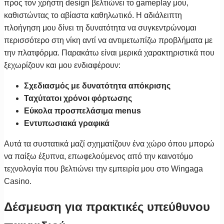
προς τον χρήστη design βελτιώνει το gameplay μου,
καθιστώντας το αβίαστα καθηλωτικό. Η αδιάλειπτη
πλοήγηση μου δίνει τη δυνατότητα να συγκεντρώνομαι
περισσότερο στη νίκη αντί να αντιμετωπίζω προβλήματα με
την πλατφόρμα. Παρακάτω είναι μερικά χαρακτηριστικά που
ξεχωρίζουν και μου ενδιαφέρουν:
Σχεδιασμός με δυνατότητα απόκρισης
Ταχύτατοι χρόνοι φόρτωσης
Εύκολα προσπελάσιμα menus
Εντυπωσιακά γραφικά
Αυτά τα συστατικά μαζί σχηματίζουν ένα χώρο όπου μπορώ
να παίξω έξυπνα, επωφελούμενος από την καινοτόμο
τεχνολογία που βελτιώνει την εμπειρία μου στο Wingaga
Casino.
Δέσμευση για πρακτικές υπεύθυνου