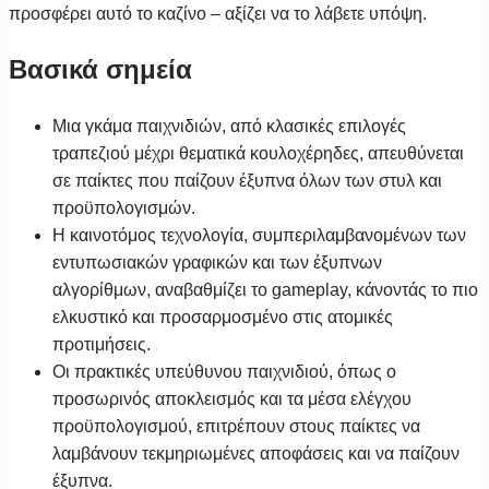
προσφέρει αυτό το καζίνο – αξίζει να το λάβετε υπόψη.
Βασικά σημεία
Μια γκάμα παιχνιδιών, από κλασικές επιλογές
τραπεζιού μέχρι θεματικά κουλοχέρηδες, απευθύνεται
σε παίκτες που παίζουν έξυπνα όλων των στυλ και
προϋπολογισμών.
Η καινοτόμος τεχνολογία, συμπεριλαμβανομένων των
εντυπωσιακών γραφικών και των έξυπνων
αλγορίθμων, αναβαθμίζει το gameplay, κάνοντάς το πιο
ελκυστικό και προσαρμοσμένο στις ατομικές
προτιμήσεις.
Οι πρακτικές υπεύθυνου παιχνιδιού, όπως ο
προσωρινός αποκλεισμός και τα μέσα ελέγχου
προϋπολογισμού, επιτρέπουν στους παίκτες να
λαμβάνουν τεκμηριωμένες αποφάσεις και να παίζουν
έξυπνα.