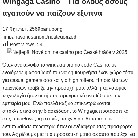
Wingaga Casino – Για όλους όσους
αγαπούν να παίζουν έξυπνα
17 มิถุนายน 2569
panupong
limpanavongsanon
Uncategorized
Post Views:
54
Όταν ανακάλυψα το
wingaga promo code
Casino, με
ενδιέφερε η αφοσίωσή του να δημιουργήσει έναν χώρο τόσο
για casual gamers όσο και για high rollers. Η ποικιλία των
παιχνιδιών τράβηξε την προσοχή μου, αλλά η καινοτόμος
τεχνολογία ήταν αυτή που πραγματικά αναβάθμισε την
εμπειρία μου. Ενώ πολλά καζίνο επικεντρώνονται
αποκλειστικά στην διασκέδαση, το Wingaga προτάσσει και
στις υπεύθυνες πρακτικές παιχνιδιού. Αυτό που με
εντυπωσίασε περαιτέρω ήταν οι ενδιαφέρουσες προσφορές
του. Ας ρίξουμε μια πιο προσεκτική ματιά σε αυτό που έχει να