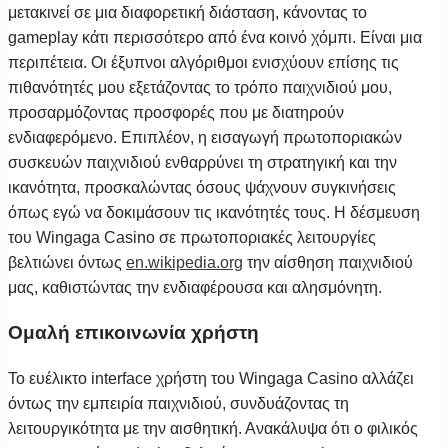
μετακινεί σε μια διαφορετική διάσταση, κάνοντας το
gameplay κάτι περισσότερο από ένα κοινό χόμπι. Είναι μια
περιπέτεια. Οι έξυπνοι αλγόριθμοι ενισχύουν επίσης τις
πιθανότητές μου εξετάζοντας το τρόπο παιχνιδιού μου,
προσαρμόζοντας προσφορές που με διατηρούν
ενδιαφερόμενο. Επιπλέον, η εισαγωγή πρωτοποριακών
συσκευών παιχνιδιού ενθαρρύνει τη στρατηγική και την
ικανότητα, προσκαλώντας όσους ψάχνουν συγκινήσεις
όπως εγώ να δοκιμάσουν τις ικανότητές τους. Η δέσμευση
του Wingaga Casino σε πρωτοποριακές λειτουργίες
βελτιώνει όντως
en.wikipedia.org
την αίσθηση παιχνιδιού
μας, καθιστώντας την ενδιαφέρουσα και αλησμόνητη.
Ομαλή επικοινωνία χρήστη
Το ευέλικτο interface χρήστη του Wingaga Casino αλλάζει
όντως την εμπειρία παιχνιδιού, συνδυάζοντας τη
λειτουργικότητα με την αισθητική. Ανακάλυψα ότι ο φιλικός