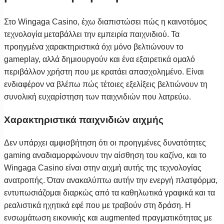
Στο Wingaga Casino, έχω διαπιστώσει πώς η καινοτόμος
τεχνολογία μεταβάλλει την εμπειρία παιχνιδιού. Τα
προηγμένα χαρακτηριστικά όχι μόνο βελτιώνουν το
gameplay, αλλά δημιουργούν και ένα εξαιρετικά ομαλό
περιβάλλον χρήστη που με κρατάει απασχολημένο. Είναι
ενδιαφέρον να βλέπω πώς τέτοιες εξελίξεις βελτιώνουν τη
συνολική ευχαρίστηση των παιχνιδιών που λατρεύω.
Χαρακτηριστικά παιχνιδιών αιχμής
Δεν υπάρχει αμφισβήτηση ότι οι προηγμένες δυνατότητες
gaming αναδιαμορφώνουν την αίσθηση του καζίνο, και το
Wingaga Casino είναι στην αιχμή αυτής της τεχνολογίας
ανατροπής. Όταν ανακαλύπτω αυτήν την ενεργή πλατφόρμα,
εντυπωσιάζομαι διαρκώς από τα καθηλωτικά γραφικά και τα
ρεαλιστικά ηχητικά εφέ που με τραβούν στη δράση. Η
ενσωμάτωση εικονικής και augmented πραγματικότητας με