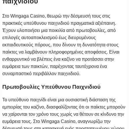
παιχνιδιού
Στο Wingaga Casino, θεωρώ την δέσμευσή τους στις
πρακτικές υπεύθυνου παιχνιδιού πραγματικά αξιέπαινη.
Έχουν υλοποιήσει μια ποικιλία από πρωτοβουλίες, από
επιλογές αυτοαποκλεισμού έως διευρυμένους
εκπαιδευτικούς πόρους, που δίνουν τη δυνατότητα στους
παίκτες να λαμβάνουν πληροφορημένες αποφάσεις. Είναι
ενθαρρυντικό να βλέπεις ένα καζίνο να προτάσσει στην
ευμάρεια των παικτών, παρέχοντας ταυτόχρονα ένα
συναρπαστικό περιβάλλον παιχνιδιού.
Πρωτοβουλίες Υπεύθυνου Παιχνιδιού
Το υπεύθυνο παιχνίδι είναι μια ουσιαστική διάσταση της
εμπειρίας του καζίνο, διασφαλίζοντας ότι οι παίκτες μπορούν
να χαίρονται τον χρόνο τους χωρίς να θέτουν σε κίνδυνο την
ευμάρεια τους. Στο Wingaga Casino, αναγνωρίζω την
δέσμευσή τους στη κατασκευή ενός προστατευμένου χώρου