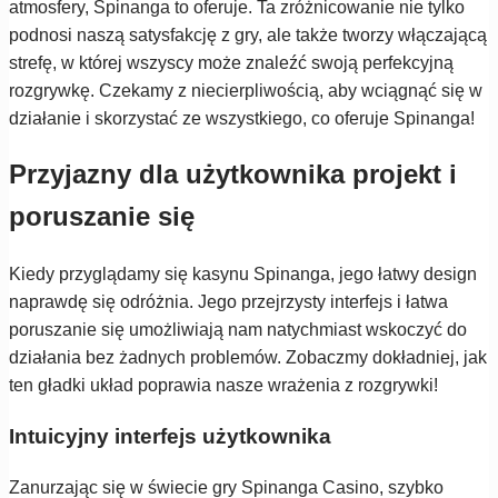
atmosfery, Spinanga to oferuje. Ta zróżnicowanie nie tylko
podnosi naszą satysfakcję z gry, ale także tworzy włączającą
strefę, w której wszyscy może znaleźć swoją perfekcyjną
rozgrywkę. Czekamy z niecierpliwością, aby wciągnąć się w
działanie i skorzystać ze wszystkiego, co oferuje Spinanga!
Przyjazny dla użytkownika projekt i
poruszanie się
Kiedy przyglądamy się kasynu Spinanga, jego łatwy design
naprawdę się odróżnia. Jego przejrzysty interfejs i łatwa
poruszanie się umożliwiają nam natychmiast wskoczyć do
działania bez żadnych problemów. Zobaczmy dokładniej, jak
ten gładki układ poprawia nasze wrażenia z rozgrywki!
Intuicyjny interfejs użytkownika
Zanurzając się w świecie gry Spinanga Casino, szybko