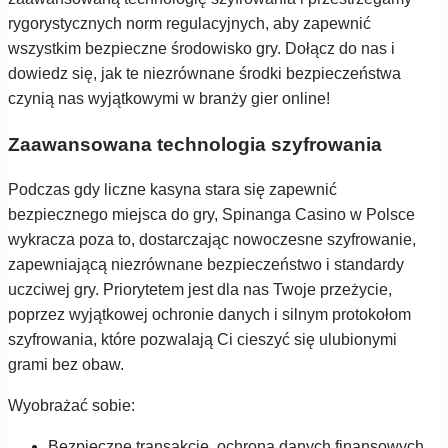
rygorystycznych norm regulacyjnych, aby zapewnić
wszystkim bezpieczne środowisko gry. Dołącz do nas i
dowiedz się, jak te niezrównane środki bezpieczeństwa
czynią nas wyjątkowymi w branży gier online!
Zaawansowana technologia szyfrowania
Podczas gdy liczne kasyna stara się zapewnić
bezpiecznego miejsca do gry, Spinanga Casino w Polsce
wykracza poza to, dostarczając nowoczesne szyfrowanie,
zapewniającą niezrównane bezpieczeństwo i standardy
uczciwej gry. Priorytetem jest dla nas Twoje przeżycie,
poprzez wyjątkowej ochronie danych i silnym protokołom
szyfrowania, które pozwalają Ci cieszyć się ulubionymi
grami bez obaw.
Wyobrażać sobie:
Bezpieczne transakcje, ochrona danych finansowych