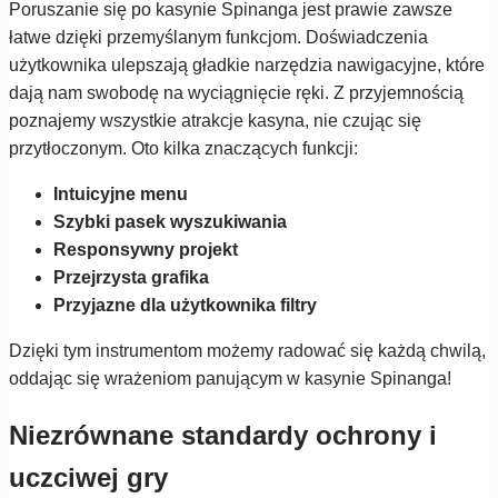
Poruszanie się po kasynie Spinanga jest prawie zawsze
łatwe dzięki przemyślanym funkcjom. Doświadczenia
użytkownika ulepszają gładkie narzędzia nawigacyjne, które
dają nam swobodę na wyciągnięcie ręki. Z przyjemnością
poznajemy wszystkie atrakcje kasyna, nie czując się
przytłoczonym. Oto kilka znaczących funkcji:
Intuicyjne menu
Szybki pasek wyszukiwania
Responsywny projekt
Przejrzysta grafika
Przyjazne dla użytkownika filtry
Dzięki tym instrumentom możemy radować się każdą chwilą,
oddając się wrażeniom panującym w kasynie Spinanga!
Niezrównane standardy ochrony i
uczciwej gry