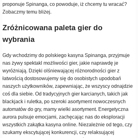
proponuje Spinanga, co powoduje, iż chcemy tu wracać?
Zobaczmy temu bliżej.
Zróżnicowana paleta gier do
wybrania
Gdy wchodzimy do polskiego kasyna Spinanga, przyjmuje
nas żywy spektakl możliwości gier, jakie naprawdę je
wyróżniają. Dzięki olśniewającej różnorodności gier z
łatwością dostosowujemy się do osobistych upodobań
naszych użytkowników, zapewniając, że wszyscy odnajdzie
coś dla siebie. Od tradycyjnych gier karcianych, takich jak
blackjack i ruletka, po szeroki asortyment nowoczesnych
automatów do gry, mamy wielki asortyment. Energetyczna
aurora pulsuje emocjami, zachęcając nas do eksploracji
wszystkich zakątka kasyna online. Niezależnie od tego, czy
szukamy ekscytującej konkurencji, czy relaksującej