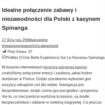
Idealne połączenie zabawy i
niezawodności dla Polski z kasynem
Spinanga
17 มิถุนายน 2569
panupong
limpanavongsanon
Uncategorized
Post Views:
37
W kasynie internetowym
recenzja spinanga kasyno
znaleźliśmy połączenie emocji i zaufania, jakiej trudno
dorównać w Polsce. Dzięki szerokiemu wyborowi gier
wszyscy odnajdzie coś dla siebie. Nawigacja jest
bezproblemowe, dzięki czemu gra jest gładka i przyjemna.
Ale to, co rzeczywiście wyróżnia to kasyno, są środki
bezpieczeństwa i oddanie w rzetelną rozgrywkę. Co jeszcze