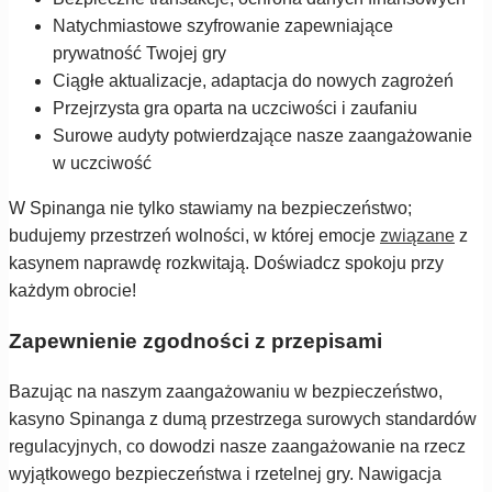
Natychmiastowe szyfrowanie zapewniające
prywatność Twojej gry
Ciągłe aktualizacje, adaptacja do nowych zagrożeń
Przejrzysta gra oparta na uczciwości i zaufaniu
Surowe audyty potwierdzające nasze zaangażowanie
w uczciwość
W Spinanga nie tylko stawiamy na bezpieczeństwo;
budujemy przestrzeń wolności, w której emocje
związane
z
kasynem naprawdę rozkwitają. Doświadcz spokoju przy
każdym obrocie!
Zapewnienie zgodności z przepisami
Bazując na naszym zaangażowaniu w bezpieczeństwo,
kasyno Spinanga z dumą przestrzega surowych standardów
regulacyjnych, co dowodzi nasze zaangażowanie na rzecz
wyjątkowego bezpieczeństwa i rzetelnej gry. Nawigacja