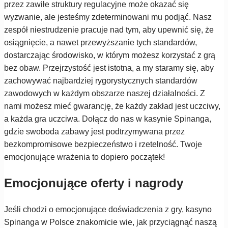
przez zawiłe struktury regulacyjne może okazać się
wyzwanie, ale jesteśmy zdeterminowani mu podjąć. Nasz
zespół niestrudzenie pracuje nad tym, aby upewnić się, że
osiągnięcie, a nawet przewyższanie tych standardów,
dostarczając środowisko, w którym możesz korzystać z grą
bez obaw. Przejrzystość jest istotna, a my staramy się, aby
zachowywać najbardziej rygorystycznych standardów
zawodowych w każdym obszarze naszej działalności. Z
nami możesz mieć gwarancję, że każdy zakład jest uczciwy,
a każda gra uczciwa. Dołącz do nas w kasynie Spinanga,
gdzie swoboda zabawy jest podtrzymywana przez
bezkompromisowe bezpieczeństwo i rzetelność. Twoje
emocjonujące wrażenia to dopiero początek!
Emocjonujące oferty i nagrody
Jeśli chodzi o emocjonujące doświadczenia z gry, kasyno
Spinanga w Polsce znakomicie wie, jak przyciągnąć naszą