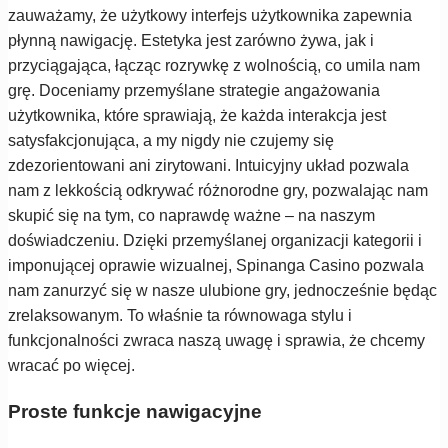
zauważamy, że użytkowy interfejs użytkownika zapewnia
płynną nawigację. Estetyka jest zarówno żywa, jak i
przyciągająca, łącząc rozrywkę z wolnością, co umila nam
grę. Doceniamy przemyślane strategie angażowania
użytkownika, które sprawiają, że każda interakcja jest
satysfakcjonująca, a my nigdy nie czujemy się
zdezorientowani ani zirytowani. Intuicyjny układ pozwala
nam z lekkością odkrywać różnorodne gry, pozwalając nam
skupić się na tym, co naprawdę ważne – na naszym
doświadczeniu. Dzięki przemyślanej organizacji kategorii i
imponującej oprawie wizualnej, Spinanga Casino pozwala
nam zanurzyć się w nasze ulubione gry, jednocześnie będąc
zrelaksowanym. To właśnie ta równowaga stylu i
funkcjonalności zwraca naszą uwagę i sprawia, że chcemy
wracać po więcej.
Proste funkcje nawigacyjne