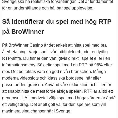
Sverige ska ha realistiska förväntningar. Det är fundamentet
för en underhållande och hållbar spelupplevelse.
Så identifierar du spel med hög RTP
på BroWinner
På BroWinner Casino är det enkelt att hitta spel med bra
återbetalning. Varje spel i vårt bibliotek erbjuder en tydlig
RTP-siffra. Du finner den vanligtvis direkt i spelet eller i en
informationsmeny. Sök efter spel med en RTP på 96% eller
mer. Det betraktas vara en god nivå i branschen. Många
moderna videoslots och klassiska bordsspel når eller
passerar den gränsen. Använd vår sökfunktion och filter för
att snabbt hitta de mest fördelaktiga spelen. RTP är alltid ett
genomsnitt. Att medvetet välja spel med höga värden är ändå
ett vettigt drag. Det är ett gott val för den spelare som vill
maximera sina chanser här i Sverige.