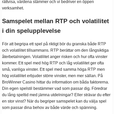
rättvisa, värdena stämmer och vi bedriver en öppen
verksamhet.
Samspelet mellan RTP och volatilitet
i din spelupplevelse
För att begripa ett spel på riktigt bör du granska både RTP
och volatilitet tillsammans. RTP berättar om den långsiktiga
återbetalningen. Volatilitet anger risken och hur ofta vinster
kommer. Ett spel med hög RTP och låg volatilitet ger ofta
små, vanliga vinster. Ett spel med samma höga RTP men
hög volatilitet erbjuder större vinster, men mer sällan. På
BroWinner Casino hittar du information om båda faktorerna.
Din egen spelstil bestämmer vad som passar dig. Föredrar
du lång speltid med jämna utdelningar? Eller strävar du efter
en stor vinst? När du begriper samspelet kan du välja spel
som passar dina behov av både värde och spänning.