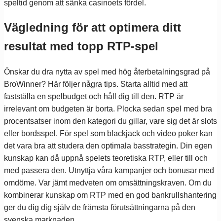
speltid genom att sänka casinoets fördel.
Vägledning för att optimera ditt
resultat med topp RTP-spel
Önskar du dra nytta av spel med hög återbetalningsgrad på
BroWinner? Här följer några tips. Starta alltid med att
fastställa en spelbudget och håll dig till den. RTP är
irrelevant om budgeten är borta. Plocka sedan spel med bra
procentsatser inom den kategori du gillar, vare sig det är slots
eller bordsspel. För spel som blackjack och video poker kan
det vara bra att studera den optimala basstrategin. Din egen
kunskap kan då uppnå spelets teoretiska RTP, eller till och
med passera den. Utnyttja våra kampanjer och bonusar med
omdöme. Var jämt medveten om omsättningskraven. Om du
kombinerar kunskap om RTP med en god bankrullshantering
ger du dig dig själv de främsta förutsättningarna på den
svenska marknaden.