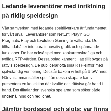
Ledande leverantörer med inriktning
på riklig speldesign
Vårt samverkan med ledande speltillverkare är fundamentet
för vårt urval. Leverantörer som NetEnt, Play’n GO,
Pragmatic Play och Evolution Gaming är välkända. De
tillhandahåller inte bara innovativ grafik och spännande
funktioner. De har också spel med konkurrenskraftiga och
tydliga RTP-värden. Dessa bolag känner till att tillit byggs på
rättvis speldesign. De publicerar ofta sina RTP-siffror med
självständig verifiering. Det står bakom vi helt på BroWinner.
När vi sammanställer spel från dessa skapare kan vi
presentera en kollektion där kvalité och rättvisa går hand i
hand. Det tilltalar den svenska spelarna som söker både
underhållning och redlighet.
Jämför bordsspel och slots: var finns