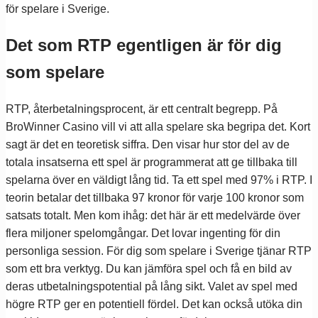
för spelare i Sverige.
Det som RTP egentligen är för dig
som spelare
RTP, återbetalningsprocent, är ett centralt begrepp. På
BroWinner Casino vill vi att alla spelare ska begripa det. Kort
sagt är det en teoretisk siffra. Den visar hur stor del av de
totala insatserna ett spel är programmerat att ge tillbaka till
spelarna över en väldigt lång tid. Ta ett spel med 97% i RTP. I
teorin betalar det tillbaka 97 kronor för varje 100 kronor som
satsats totalt. Men kom ihåg: det här är ett medelvärde över
flera miljoner spelomgångar. Det lovar ingenting för din
personliga session. För dig som spelare i Sverige tjänar RTP
som ett bra verktyg. Du kan jämföra spel och få en bild av
deras utbetalningspotential på lång sikt. Valet av spel med
högre RTP ger en potentiell fördel. Det kan också utöka din