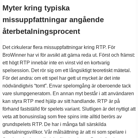
Myter kring typiska
missuppfattningar angående
återbetalningsprocent
Det cirkulerar flera missuppfattningar kring RTP. För
BroWinner har vi för avsikt att gärna reda ut. Först och främst:
ett högt RTP innebär inte en vinst vid en kortvarig
spelsession. Det rör sig om ett långsiktigt teoretiskt mätetal.
För det andra: om ett spel har gett ut mycket är det inte
nödvändigtvis “tomt”. Envar spelomgång är oberoende tack
vare slumpgeneratorn. En annan myt består i att användaren
kan styra RTP med hjälp av sitt handlande. RTP är på
förhand fastställd för spelets variant. Slutligen är det nyttigt att
veta att bonusinslag som free spins inte alltid berörs av
grundspelets RTP. De har i många fall särskilda
utbetalningsvillkor. Vår målsättning är att ni som spelare i