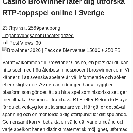
Casino BroWinner låter dig utforska
RTP-toppspel online i Sverige
23 มิถุนายน 2569
panupong
limpanavongsanon
Uncategorized
Post Views:
30
Varmt välkommen till BroWinner Casino, en plats där du kan
hitta spel med hög återbetalningsprocent
broswinner.com
. Vi
känner till att svenska spelare är väl informerade och söker
efter riktigt värde. Av den anledningen har vi byggt en
plattform som gör det lätt att hitta spel som historiskt sett ger
mer tillbaka. Genom att framhäva RTP, eller Return to Player,
får du ett verktyg för att ta smartare val. Här gäller det såväl
spänning och en mer fördelaktig startpunkt för ditt spelande.
Gemensamt kan vi betrakta en värld där varje omgång och
varje spelkort har en distinkt matematisk möjlighet, utformad