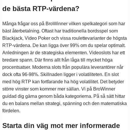
de bästa RTP-värdena?
Många frågar oss på BroWinner vilken spelkategori som har
bäst återbetalning. Oftast har traditionella bordsspel som
Blackjack, Video Poker och vissa roulettevarianter de högsta
RTP-värdena. De kan ligga över 99% om du spelar optimalt.
Anledningen är de strategiska elementen. Videoslots har ett
bredare spann. Där finns allt från låga till mycket höga
procentsatser. Moderna slots från populära leverantörer når
dock ofta 96-98%. Skillnaden ligger i volatiliteten. En slot
med hög RTP kan fortfarande ha hög volatilitet. Det betyder
större vinster som kommer mer sällan. Vi på BroWinner
guidad dig gärna genom båda kategorierna. På så sätt hittar
du en balans mellan strategi, spänning och den matematiska
fördelen.
Starta din väg mot mer informerade