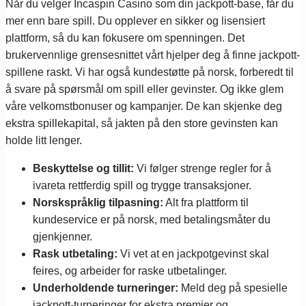
Når du velger Incaspin Casino som din jackpott-base, får du
mer enn bare spill. Du opplever en sikker og lisensiert
plattform, så du kan fokusere om spenningen. Det
brukervennlige grensesnittet vårt hjelper deg å finne jackpott-
spillene raskt. Vi har også kundestøtte på norsk, forberedt til
å svare på spørsmål om spill eller gevinster. Og ikke glem
våre velkomstbonuser og kampanjer. De kan skjenke deg
ekstra spillekapital, så jakten på den store gevinsten kan
holde litt lenger.
Beskyttelse og tillit:
Vi følger strenge regler for å
ivareta rettferdig spill og trygge transaksjoner.
Norskspråklig tilpasning:
Alt fra plattform til
kundeservice er på norsk, med betalingsmåter du
gjenkjenner.
Rask utbetaling:
Vi vet at en jackpotgevinst skal
feires, og arbeider for raske utbetalinger.
Underholdende turneringer:
Meld deg på spesielle
jackpott-turneringer for ekstra premier og