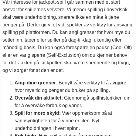
Vår interesse for jackpott-spill går sammen med et stort
ansvar for spillernes velvære. Vi mener spilling i hovedsak
skal være underholdning, snarere ikke en måte å tjene
penger på. Derfor gir vi et vidt spekter av verktøy for ansvarlig
spilling på plattformen. Du kan angi grenser for hvor mye du
setter inn, taper eller spiller på dag-til-dag, ukentlig eller
månedlig basis. Du kan også forespørre en pause (Cool-Off)
eller en varig sperre (Self-Exclusion) om du kjenner behov
for det. Jakten på jackpotten skal være spennende og trygg,
og vi sørger for at den er det.
Angi dine grenser:
Benytt våre verktøy til å avgjøre
hvor mye tid og penger du bruker på spilling.
Overvåk din aktivitet:
Gjennomgå spillhistorikken din
for å overvåke forbruk og vaner.
Spill for moro skyld:
Vær oppmerksom på at
sannsynligheten for å vinne er liten. Nyt
underholdningen i hvert spinn.
Søk hjelp:
Hvis spillet slutter å være morsomt,