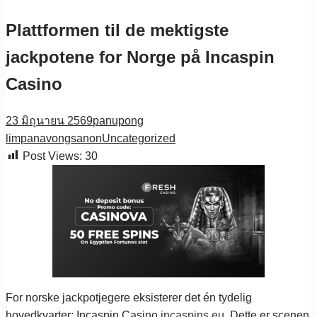
Plattformen til de mektigste
jackpotene for Norge på Incaspin
Casino
23 มิถุนายน 2569
panupong
limpanavongsanon
Uncategorized
Post Views:
30
For norske jackpotjegere eksisterer det én tydelig
hovedkvarter: Incaspin Casino
incaspins.eu
. Dette er scenen