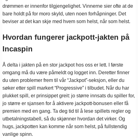
drømmen er innenfor tilgjengelighet. Vinnerne sier ofte at de
bare holdt på for moro skyld, uten noen forhåpninger. Det
beviser at det kan skje med hvem som helst, når som helst.
Hvordan fungerer jackpott-jakten på
Incaspin
Å delta i jakten på en stor jackpot hos oss er lett. I første
omgang må du være påmeldt og logget inn. Deretter finner
du uten problemer frem til vår “Jackpot”-seksjon, eller du
søker etter spill markert “Progressive” i tilbudet. Når du har
plukket spill, er prinsippet greit: jo større innsats du spiller for,
jo større er sjansen for å aktivere jackpott-bonusen eller få
premien med en gang. Ta deg tid til å lese spillets regler og
utbetalningstabell, så du skjønner hvordan det virker. Og
hugs, jackpotten kan komme når som helst, på fullstendig
vanlige spinn.