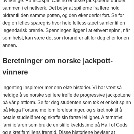
uvirkelige. På Incaspin Casino er disse jackpotene bundet
sammen i et nettverk. Det betyr at spillerne fra flere hold
bidrar til den samme potten, og den øker derfor fort. Se for
deg en felles sparegris hvor hele fellesskapet samler til en
legendarisk premie. Spenningen ligger i at ethvert spinn, når
som helst, kan være det som forandrer alt for deg eller for en
annen.
Beretninger om norske jackpott-
vinnere
Ingenting inspirerer mer enn ekte historier. Vi har vært så
heldige å se norske spillere treffe de progressive jackpottene
på vår plattform. Se for deg studenten som tok et enkelt spinn
på Mega Fortune mellom forelesninger, og sikret nok til å
betale studielånet og skaffe sin første leilighet. Alternativt
familiefaren som brukte en stille kveldstime på Hall of Gods,
og sikret familiens fremtid. Disse historiene beviser at