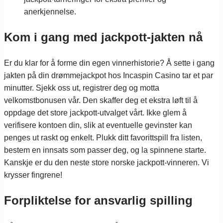
anerkjennelse.
Kom i gang med jackpott-jakten nå
Er du klar for å forme din egen vinnerhistorie? Å sette i gang
jakten på din drømmejackpot hos Incaspin Casino tar et par
minutter. Sjekk oss ut, registrer deg og motta
velkomstbonusen vår. Den skaffer deg et ekstra løft til å
oppdage det store jackpott-utvalget vårt. Ikke glem å
verifisere kontoen din, slik at eventuelle gevinster kan
penges ut raskt og enkelt. Plukk ditt favorittspill fra listen,
bestem en innsats som passer deg, og la spinnene starte.
Kanskje er du den neste store norske jackpott-vinneren. Vi
krysser fingrene!
Forpliktelse for ansvarlig spilling