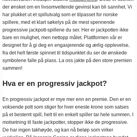
der ønsket om en livsomveltende gevinst kan bli sannhet. Vi
har plukket ut et spillutvalg som er tilpasset for norske
spillere, med et klart søkelys på de mest spennende
progressive jackpott-spillene du ser. Her er jackpotten ikke
bare en mulighet, men nettopp målet. Plattformen vår er
designet for å gi deg en engasjerende og ærlig opplevelse,
fra det helt første spinnet til tidspunktet du ser de ønskede
symbolene falle på plass. La oss jakte på den store premien
sammen!
Hva er en progressiv jackpot?
En progressiv jackpot er mye mer enn en premie. Den er en
voksende pott som stiger for hver eneste krone som satses
på et bestemt spill, helt til en enkelt spiller tar hele summen. I
motsetning til faste jackpotter, stopper ikke de progressive.
De har ingen takhøyde, og kan nå beløp som virker