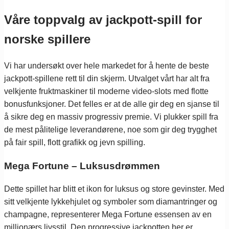
Våre toppvalg av jackpott-spill for
norske spillere
Vi har undersøkt over hele markedet for å hente de beste
jackpott-spillene rett til din skjerm. Utvalget vårt har alt fra
velkjente fruktmaskiner til moderne video-slots med flotte
bonusfunksjoner. Det felles er at de alle gir deg en sjanse til
å sikre deg en massiv progressiv premie. Vi plukker spill fra
de mest pålitelige leverandørene, noe som gir deg trygghet
på fair spill, flott grafikk og jevn spilling.
Mega Fortune – Luksusdrømmen
Dette spillet har blitt et ikon for luksus og store gevinster. Med
sitt velkjente lykkehjulet og symboler som diamantringer og
champagne, representerer Mega Fortune essensen av en
millionærs livsstil. Den progressive jackpotten her er