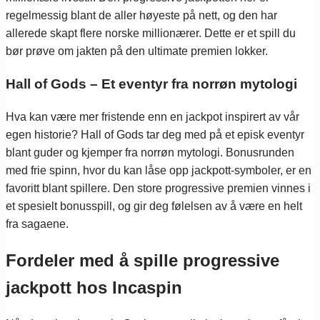
regelmessig blant de aller høyeste på nett, og den har
allerede skapt flere norske millionærer. Dette er et spill du
bør prøve om jakten på den ultimate premien lokker.
Hall of Gods – Et eventyr fra norrøn mytologi
Hva kan være mer fristende enn en jackpot inspirert av vår
egen historie? Hall of Gods tar deg med på et episk eventyr
blant guder og kjemper fra norrøn mytologi. Bonusrunden
med frie spinn, hvor du kan låse opp jackpott-symboler, er en
favoritt blant spillere. Den store progressive premien vinnes i
et spesielt bonusspill, og gir deg følelsen av å være en helt
fra sagaene.
Fordeler med å spille progressive
jackpott hos Incaspin