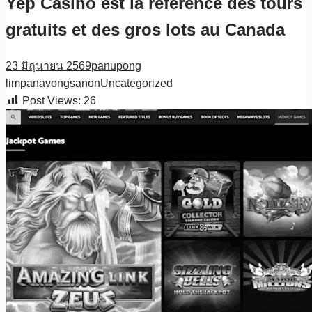
Yep Casino est la référence des tours
gratuits et des gros lots au Canada
23 มิถุนายน 2569
panupong
limpanavongsanon
Uncategorized
Post Views:
26