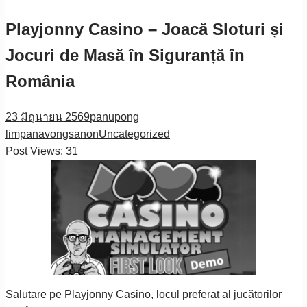
Playjonny Casino – Joacă Sloturi și
Jocuri de Masă în Siguranță în
România
23 มิถุนายน 2569
panupong
limpanavongsanon
Uncategorized
Post Views:
31
Salutare pe Playjonny Casino, locul preferat al jucătorilor