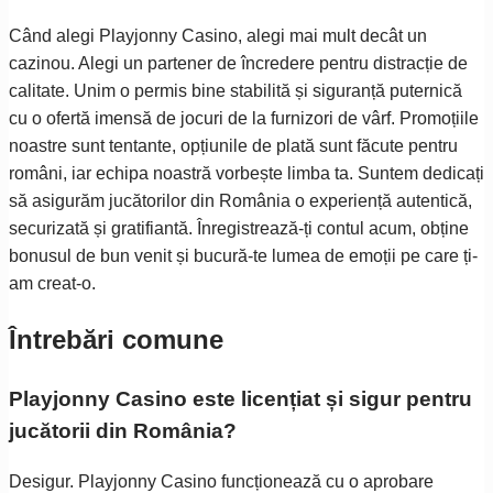
Când alegi Playjonny Casino, alegi mai mult decât un
cazinou. Alegi un partener de încredere pentru distracție de
calitate. Unim o permis bine stabilită și siguranță puternică
cu o ofertă imensă de jocuri de la furnizori de vârf. Promoțiile
noastre sunt tentante, opțiunile de plată sunt făcute pentru
români, iar echipa noastră vorbește limba ta. Suntem dedicați
să asigurăm jucătorilor din România o experiență autentică,
securizată și gratifiantă. Înregistrează-ți contul acum, obține
bonusul de bun venit și bucură-te lumea de emoții pe care ți-
am creat-o.
Întrebări comune
Playjonny Casino este licențiat și sigur pentru
jucătorii din România?
Desigur. Playjonny Casino funcționează cu o aprobare