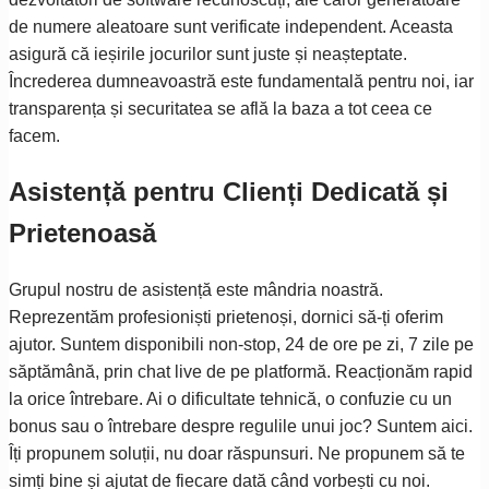
de numere aleatoare sunt verificate independent. Aceasta
asigură că ieșirile jocurilor sunt juste și neașteptate.
Încrederea dumneavoastră este fundamentală pentru noi, iar
transparența și securitatea se află la baza a tot ceea ce
facem.
Asistență pentru Clienți Dedicată și
Prietenoasă
Grupul nostru de asistență este mândria noastră.
Reprezentăm profesioniști prietenoși, dornici să-ți oferim
ajutor. Suntem disponibili non-stop, 24 de ore pe zi, 7 zile pe
săptămână, prin chat live de pe platformă. Reacționăm rapid
la orice întrebare. Ai o dificultate tehnică, o confuzie cu un
bonus sau o întrebare despre regulile unui joc? Suntem aici.
Îți propunem soluții, nu doar răspunsuri. Ne propunem să te
simți bine și ajutat de fiecare dată când vorbești cu noi.