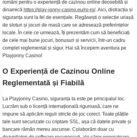
români pentru o experiență de cazinou online deosebită și
dinamică
https://play-jonny-casino.eu/ro-ro/
. Aici, distracția și
siguranța sunt la fel de esențiale. Regăsești o selecție uriașă
de sloturi și jocuri de masă care se adresează preferințelor
locale. În cele ce urmează, îți prezentăm cum să beneficiați
de cele mai bune jocuri, bonusuri și servicii, într-un cadru
complet reglementat și sigur. Hai să începem aventura pe
Playjonny Casino!
O Experiență de Cazinou Online
Reglementată și Fiabilă
La Playjonny Casino, siguranța ta este pe principalul loc.
Lucrăm sub o licență internațională riguroasă, care ne
impune să aplicăm reguli stricte de joc corect. Toate plățile
tale sunt securizate cu criptare SSL, așa că datele private și
bancare rămân mereu ascunse. Colaborăm doar cu
dezvoltatori de software recunoscuți, ale căror generatoare