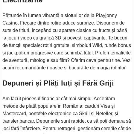
Pătrunde în lumea vibrantă a sloturilor de la Playjonny
Casino. Fiecare dintre rotire aduce surprize. Dispunem de
sute de titluri, începând cu aparate clasice cu fructe și până
la jocuri video cu grafică 3D și povești captivante. Te bucuri
de funcții speciale: rotiri gratuite, simboluri Wild, runde bonus
și jackpot-uri progresive care schimbă totul. Preferi tematicile
de aventură, mitologie sau film? Oferim ceva pentru tine. Vezi
acum recomandările noastre și bucură-te de magia rotirilor.
Depuneri și Plăți Iuți și Fără Griji
Am făcut procesul financiar cât mai simplu. Acceptăm
metode de plată populare în România: carduri Visa și
Mastercard, portofele electronice ca Skrill și Neteller, și
transfer bancar. Depunerile sunt rapide, ca să poți demara să
joci fără întârziere. Pentru retrageri, gestionăm cererile cât de