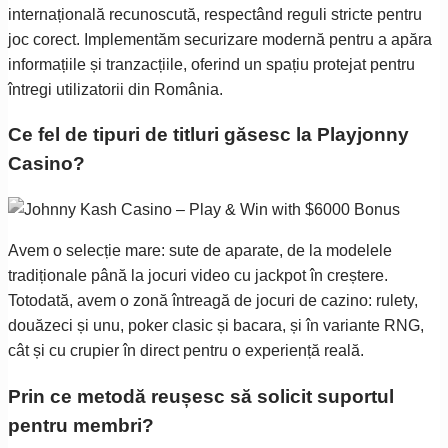
internațională recunoscută, respectând reguli stricte pentru
joc corect. Implementăm securizare modernă pentru a apăra
informațiile și tranzacțiile, oferind un spațiu protejat pentru
întregi utilizatorii din România.
Ce fel de tipuri de titluri găsesc la Playjonny
Casino?
Avem o selecție mare: sute de aparate, de la modelele
tradiționale până la jocuri video cu jackpot în creștere.
Totodată, avem o zonă întreagă de jocuri de cazino: rulety,
douăzeci și unu, poker clasic și bacara, și în variante RNG,
cât și cu crupier în direct pentru o experiență reală.
Prin ce metodă reușesc să solicit suportul
pentru membri?