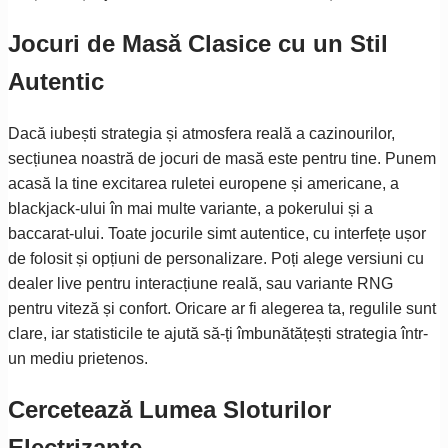
Jocuri de Masă Clasice cu un Stil
Autentic
Dacă iubești strategia și atmosfera reală a cazinourilor,
secțiunea noastră de jocuri de masă este pentru tine. Punem
acasă la tine excitarea ruletei europene și americane, a
blackjack-ului în mai multe variante, a pokerului și a
baccarat-ului. Toate jocurile simt autentice, cu interfețe ușor
de folosit și opțiuni de personalizare. Poți alege versiuni cu
dealer live pentru interacțiune reală, sau variante RNG
pentru viteză și confort. Oricare ar fi alegerea ta, regulile sunt
clare, iar statisticile te ajută să-ți îmbunătățești strategia într-
un mediu prietenos.
Cercetează Lumea Sloturilor
Electrizante