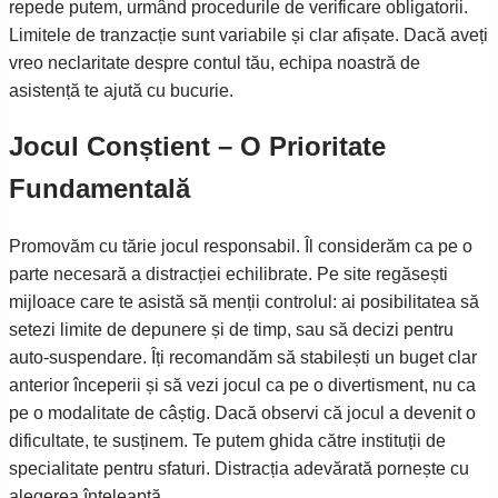
repede putem, urmând procedurile de verificare obligatorii.
Limitele de tranzacție sunt variabile și clar afișate. Dacă aveți
vreo neclaritate despre contul tău, echipa noastră de
asistență te ajută cu bucurie.
Jocul Conștient – O Prioritate
Fundamentală
Promovăm cu tărie jocul responsabil. Îl considerăm ca pe o
parte necesară a distracției echilibrate. Pe site regăsești
mijloace care te asistă să menții controlul: ai posibilitatea să
setezi limite de depunere și de timp, sau să decizi pentru
auto-suspendare. Îți recomandăm să stabilești un buget clar
anterior începerii și să vezi jocul ca pe o divertisment, nu ca
pe o modalitate de câștig. Dacă observi că jocul a devenit o
dificultate, te susținem. Te putem ghida către instituții de
specialitate pentru sfaturi. Distracția adevărată pornește cu
alegerea înțeleaptă.