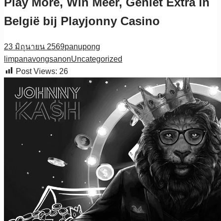
Play More, Win Meer, Geniet Extra in
België bij Playjonny Casino
23 มิถุนายน 2569
panupong
limpanavongsanon
Uncategorized
Post Views:
26