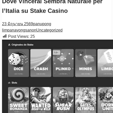
Dove Vincerai Sembra Naturale per
l’Italia su Stake Casino
23 มิถุนายน 2569
panupong
limpanavongsanon
Uncategorized
Post Views:
25