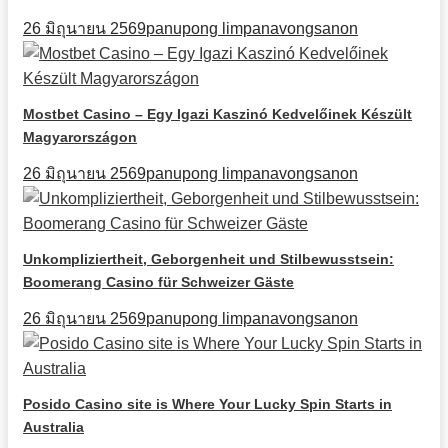
26 มิถุนายน 2569
panupong limpanavongsanon
Mostbet Casino – Egy Igazi Kaszinó Kedvelőinek Készült
Magyarországon
26 มิถุนายน 2569
panupong limpanavongsanon
Unkompliziertheit, Geborgenheit und Stilbewusstsein:
Boomerang Casino für Schweizer Gäste
26 มิถุนายน 2569
panupong limpanavongsanon
Posido Casino site is Where Your Lucky Spin Starts in
Australia