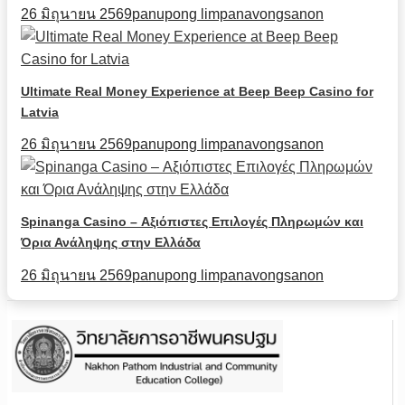
26 มิถุนายน 2569
panupong limpanavongsanon
Ultimate Real Money Experience at Beep Beep Casino for
Latvia
26 มิถุนายน 2569
panupong limpanavongsanon
Spinanga Casino – Αξιόπιστες Επιλογές Πληρωμών και
Όρια Ανάληψης στην Ελλάδα
26 มิถุนายน 2569
panupong limpanavongsanon