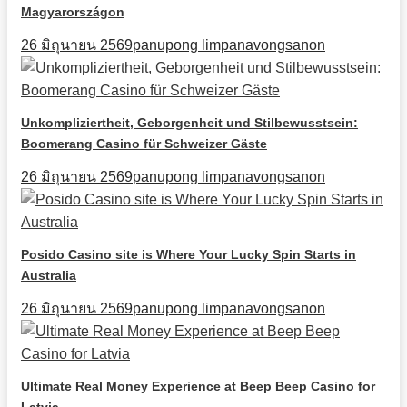
Magyarországon
26 มิถุนายน 2569
panupong limpanavongsanon
Unkompliziertheit, Geborgenheit und Stilbewusstsein:
Boomerang Casino für Schweizer Gäste
26 มิถุนายน 2569
panupong limpanavongsanon
Posido Casino site is Where Your Lucky Spin Starts in
Australia
26 มิถุนายน 2569
panupong limpanavongsanon
Ultimate Real Money Experience at Beep Beep Casino for
Latvia