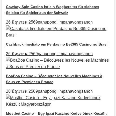
Cowboy Spin Casino ist ein Wegbereiter für sicheres
Spielen für Spieler aus der Schweiz
26 มิถุนายน 2569
panupong limpanavongsanon
Cashback Imediato em Perdas no Bet365 Casino no Brasil
26 มิถุนายน 2569
panupong limpanavongsanon
BoaBoa Casino – Découvrez les Nouvelles Machines à
Sous en Premier en France
26 มิถุนายน 2569
panupong limpanavongsanon
Mostbet Casino – Egy Igazi Kaszinó Kedvelőinek Készült