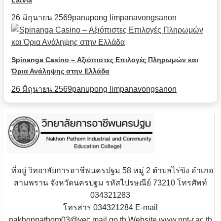
26 มิถุนายน 2569
panupong limpanavongsanon
Spinanga Casino – Αξιόπιστες Επιλογές Πληρωμών και
Όρια Ανάληψης στην Ελλάδα
26 มิถุนายน 2569
panupong limpanavongsanon
ที่อยู่ วิทยาลัยการอาชีพนครปฐม 58 หมู่ 2 ตำบลไร่ขิง อำเภอ
สามพราน จังหวัดนครปฐม รหัสไปรษณีย์ 73210 โทรศัพท์
034321283
โทรสาร 034321284 E-mail
nakhonpathom03@vec.mail.go.th Website
www.npt-r.ac.th