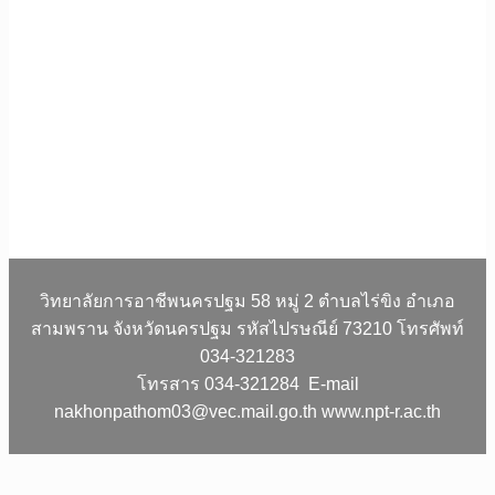
วิทยาลัยการอาชีพนครปฐม 58 หมู่ 2 ตำบลไร่ขิง อำเภอ
สามพราน จังหวัดนครปฐม รหัสไปรษณีย์ 73210 โทรศัพท์
034-321283
โทรสาร 034-321284 E-mail
nakhonpathom03@vec.mail.go.th www.npt-r.ac.th