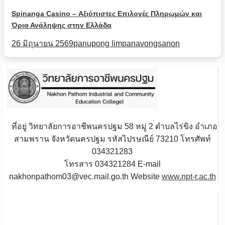
Spinanga Casino – Αξιόπιστες Επιλογές Πληρωμών και
Όρια Ανάληψης στην Ελλάδα
26 มิถุนายน 2569
panupong limpanavongsanon
ที่อยู่ วิทยาลัยการอาชีพนครปฐม 58 หมู่ 2 ตำบลไร่ขิง อำเภอ
สามพราน จังหวัดนครปฐม รหัสไปรษณีย์ 73210 โทรศัพท์
034321283
โทรสาร 034321284 E-mail
nakhonpathom03@vec.mail.go.th Website
www.npt-r.ac.th