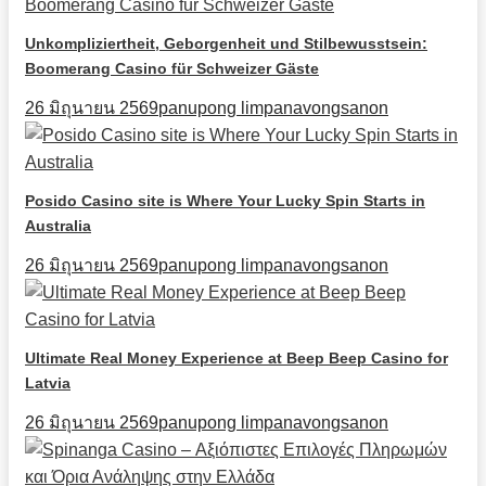
Unkompliziertheit, Geborgenheit und Stilbewusstsein:
Boomerang Casino für Schweizer Gäste
26 มิถุนายน 2569
panupong limpanavongsanon
Posido Casino site is Where Your Lucky Spin Starts in
Australia
26 มิถุนายน 2569
panupong limpanavongsanon
Ultimate Real Money Experience at Beep Beep Casino for
Latvia
26 มิถุนายน 2569
panupong limpanavongsanon