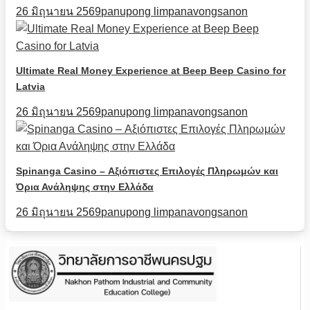
26 มิถุนายน 2569
panupong limpanavongsanon
Ultimate Real Money Experience at Beep Beep Casino for
Latvia
26 มิถุนายน 2569
panupong limpanavongsanon
Spinanga Casino – Αξιόπιστες Επιλογές Πληρωμών και
Όρια Ανάληψης στην Ελλάδα
26 มิถุนายน 2569
panupong limpanavongsanon