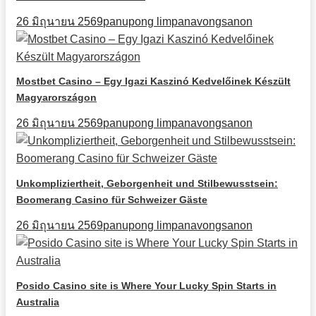
26 มิถุนายน 2569
panupong limpanavongsanon
Mostbet Casino – Egy Igazi Kaszinó Kedvelőinek Készült
Magyarországon
26 มิถุนายน 2569
panupong limpanavongsanon
Unkompliziertheit, Geborgenheit und Stilbewusstsein:
Boomerang Casino für Schweizer Gäste
26 มิถุนายน 2569
panupong limpanavongsanon
Posido Casino site is Where Your Lucky Spin Starts in
Australia