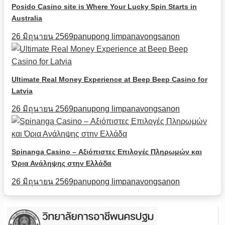
Posido Casino site is Where Your Lucky Spin Starts in
Australia
26 มิถุนายน 2569
panupong limpanavongsanon
Ultimate Real Money Experience at Beep Beep Casino for
Latvia
26 มิถุนายน 2569
panupong limpanavongsanon
Spinanga Casino – Αξιόπιστες Επιλογές Πληρωμών και
Όρια Ανάληψης στην Ελλάδα
26 มิถุนายน 2569
panupong limpanavongsanon