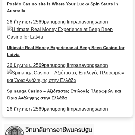
Posido Casino site is Where Your Lucky Spin Starts in
Australia
26 มิถุนายน 2569
panupong limpanavongsanon
Ultimate Real Money Experience at Beep Beep Casino for
Latvia
26 มิถุนายน 2569
panupong limpanavongsanon
Spinanga Casino – Αξιόπιστες Επιλογές Πληρωμών και
Όρια Ανάληψης στην Ελλάδα
26 มิถุนายน 2569
panupong limpanavongsanon