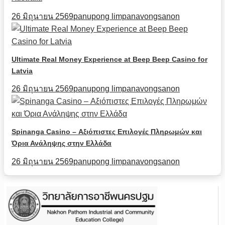
26 มิถุนายน 2569
panupong limpanavongsanon
Ultimate Real Money Experience at Beep Beep Casino for
Latvia
26 มิถุนายน 2569
panupong limpanavongsanon
Spinanga Casino – Αξιόπιστες Επιλογές Πληρωμών και
Όρια Ανάληψης στην Ελλάδα
26 มิถุนายน 2569
panupong limpanavongsanon