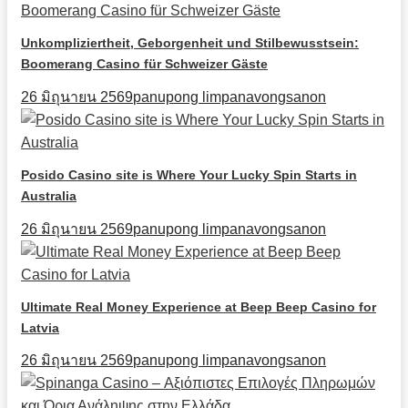
Unkompliziertheit, Geborgenheit und Stilbewusstsein:
Boomerang Casino für Schweizer Gäste
26 มิถุนายน 2569
panupong limpanavongsanon
Posido Casino site is Where Your Lucky Spin Starts in
Australia
26 มิถุนายน 2569
panupong limpanavongsanon
Ultimate Real Money Experience at Beep Beep Casino for
Latvia
26 มิถุนายน 2569
panupong limpanavongsanon