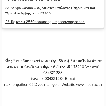
Spinanga Casino – Αξιόπιστες Επιλογές Πληρωμών και
Όρια Ανάληψης στην Ελλάδα
26 มิถุนายน 2569
panupong limpanavongsanon
ที่อยู่ วิทยาลัยการอาชีพนครปฐม 58 หมู่ 2 ตำบลไร่ขิง อำเภอ
สามพราน จังหวัดนครปฐม รหัสไปรษณีย์ 73210 โทรศัพท์
034321283
โทรสาร 034321284 E-mail
nakhonpathom03@vec.mail.go.th Website
www.npt-r.ac.th