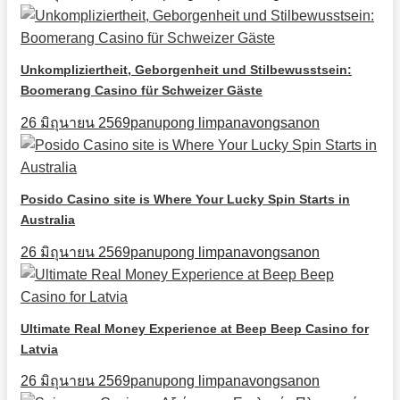
Unkompliziertheit, Geborgenheit und Stilbewusstsein:
Boomerang Casino für Schweizer Gäste
26 มิถุนายน 2569
panupong limpanavongsanon
Posido Casino site is Where Your Lucky Spin Starts in
Australia
26 มิถุนายน 2569
panupong limpanavongsanon
Ultimate Real Money Experience at Beep Beep Casino for
Latvia
26 มิถุนายน 2569
panupong limpanavongsanon