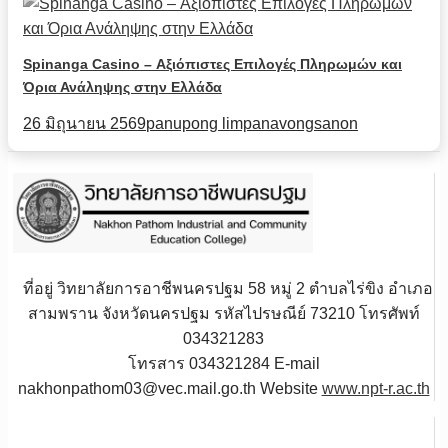
Spinanga Casino – Αξιόπιστες Επιλογές Πληρωμών και
Όρια Ανάληψης στην Ελλάδα
26 มิถุนายน 2569
panupong limpanavongsanon
ที่อยู่ วิทยาลัยการอาชีพนครปฐม 58 หมู่ 2 ตำบลไร่ขิง อำเภอ
สามพราน จังหวัดนครปฐม รหัสไปรษณีย์ 73210 โทรศัพท์
034321283
โทรสาร 034321284 E-mail
nakhonpathom03@vec.mail.go.th Website
www.npt-r.ac.th