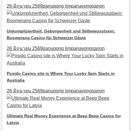
26 มิถุนายน 2569
panupong limpanavongsanon
Unkompliziertheit, Geborgenheit und Stilbewusstsein:
Boomerang Casino für Schweizer Gäste
26 มิถุนายน 2569
panupong limpanavongsanon
Posido Casino site is Where Your Lucky Spin Starts in
Australia
26 มิถุนายน 2569
panupong limpanavongsanon
Ultimate Real Money Experience at Beep Beep Casino for
Latvia