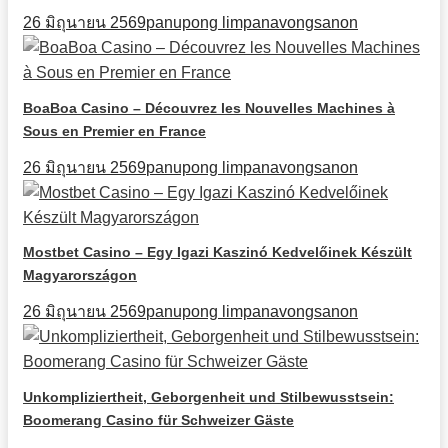
26 มิถุนายน 2569
panupong limpanavongsanon
BoaBoa Casino – Découvrez les Nouvelles Machines à
Sous en Premier en France
26 มิถุนายน 2569
panupong limpanavongsanon
Mostbet Casino – Egy Igazi Kaszinó Kedvelőinek Készült
Magyarországon
26 มิถุนายน 2569
panupong limpanavongsanon
Unkompliziertheit, Geborgenheit und Stilbewusstsein:
Boomerang Casino für Schweizer Gäste