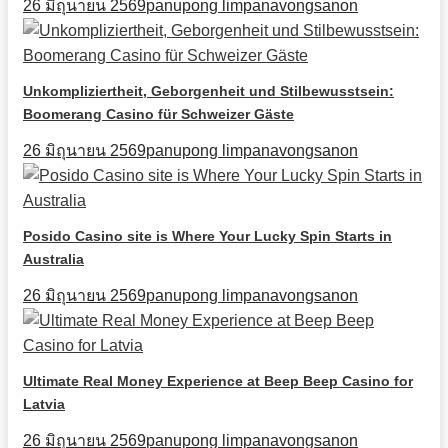
26 มิถุนายน 2569
panupong limpanavongsanon
Unkompliziertheit, Geborgenheit und Stilbewusstsein:
Boomerang Casino für Schweizer Gäste
26 มิถุนายน 2569
panupong limpanavongsanon
Posido Casino site is Where Your Lucky Spin Starts in
Australia
26 มิถุนายน 2569
panupong limpanavongsanon
Ultimate Real Money Experience at Beep Beep Casino for
Latvia
26 มิถุนายน 2569
panupong limpanavongsanon